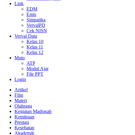
Link
EDM
Emis
Simpatika
VervalPD
Cek NISN
Verval Data
Kelas 10
Kelas 11
Kelas 12
Mutu
ATP
Modul Ajar
File PPT
Login
Artikel
Film
Materi
Olahraga
Kegiatan Madrasah
Kemitraan
Prestasi
Kesehatan
Akademik