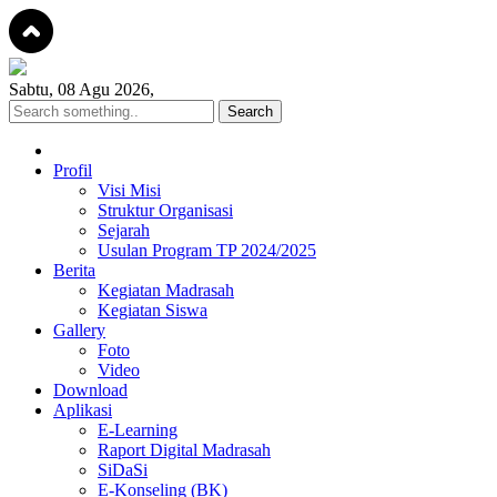
Sabtu, 08 Agu 2026,
Profil
Visi Misi
Struktur Organisasi
Sejarah
Usulan Program TP 2024/2025
Berita
Kegiatan Madrasah
Kegiatan Siswa
Gallery
Foto
Video
Download
Aplikasi
E-Learning
Raport Digital Madrasah
SiDaSi
E-Konseling (BK)