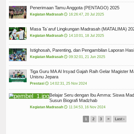
Penerimaan Tamu Anggota (PENTAGO) 2025
Kegiatan Madrasah
16:26:47, 20 Jul 2025
🕔
Masa Ta`aruf Lingkungan Madrasah (MATALIMA) 20
Kegiatan Madrasah
14:10:01, 18 Jul 2025
🕔
Istighosah, Parenting, dan Pengambilan Laporan Hasil
Kegiatan Madrasah
09:32:01, 21 Jun 2025
🕔
Tiga Guru MA Al Irsyad Gajah Raih Gelar Magister M
Unisnu Jepara
Prestasi
14:02:31, 25 Nov 2024
🕔
Belajar Seru dengan Ibu Amma: Siswa Madr
Susun Biografi Madzhab
Kegiatan Madrasah
11:34:53, 16 Nov 2024
🕔
1
2
3
>
Last ›