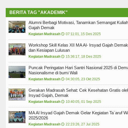
BERITA TAG "AKADEMIK"
Alumni Berbagi Motivasi, Tanamkan Semangat Kuliah
Gajah Demak
Kegiatan Madrasah
07:11:01, 15 Des 2025
🕔
Workshop Skill Kelas XII MA Al- Irsyad Gajah Dema
dan Kesiapan Lulusan
Kegiatan Madrasah
15:36:17, 18 Des 2025
🕔
Puncak Peringatan Hari Santri Nasional 2025 di De
Nasionalisme di bumi Wali
Kegiatan Madrasah
04:30:05, 23 Okt 2025
🕔
Gerakan Madrasah Sehat: Cek Kesehatan Gratis ole
Irsyad Gajah, Demak
Kegiatan Madrasah
10:40:05, 01 Sep 2025
🕔
MA Al Irsyad Gajah Demak Gelar Kegiatan Ta`aruf Wa
2025/2026
Kegiatan Madrasah
22:23:26, 27 Jul 2025
🕔