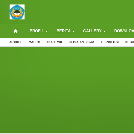
PROFIL
BERITA
GALLERY
DOWNLO
ARTIKEL
MATERI
AKADEMIK
KEGIATAN SISWA
TEKNOLOGI
KEGI