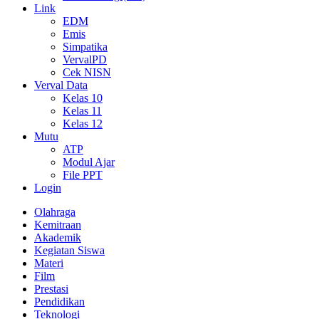
Link
EDM
Emis
Simpatika
VervalPD
Cek NISN
Verval Data
Kelas 10
Kelas 11
Kelas 12
Mutu
ATP
Modul Ajar
File PPT
Login
Olahraga
Kemitraan
Akademik
Kegiatan Siswa
Materi
Film
Prestasi
Pendidikan
Teknologi