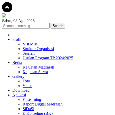
Sabtu, 08 Agu 2026,
Profil
Visi Misi
Struktur Organisasi
Sejarah
Usulan Program TP 2024/2025
Berita
Kegiatan Madrasah
Kegiatan Siswa
Gallery
Foto
Video
Download
Aplikasi
E-Learning
Raport Digital Madrasah
SiDaSi
E-Konseling (BK)