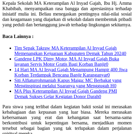
Kepala Sekolah MA Keterampilan Al Irsyad Gajah, Ibu Hj. Amma
Khabibah, menyampaikan rasa bangga dan apresiasinya terhadap
inisiatif mulia ini. Beliau menegaskan pentingnya nilai-nilai sosial
dan keagamaan yang diajarkan di sekolah dalam membentuk pribadi
yang peduli dan bertanggung jawab terhadap lingkungan sekitarnya.
Baca Lainnya :
Tim Sepak Takraw MA Keterampilan Al Irsyad Gajah
Memenangkan Kejuaraan Kabupaten Demak Tahun 2024
0
Gandeng LPK Dimy Motor, MA Al Irsyad Gajah Buka
layanan Servis Motor Gratis Bagi Korban Banjir
0
14 Hari MA Al Irsyad Gajah Menampung Hampir 400 Jiwa
Korban Terdampak Bencana Banjir Karanganyar
0
Siti Alfiaturrohmaniah Kapus Maiga: MC Berbakat yang
Menginspirasi melalui Suaranya yang Menggugah H
0
MA Plus Keterampilan Al Irsyad Gajah Gandeng PMI
Demak Sukses Gelar Kegiatan Donor Darah
0
Para siswa yang terlibat dalam kegiatan bakti sosial ini merasakan
kebahagiaan dan kepuasan yang luar biasa. Mereka merasakan
kebersamaan yang erat dan kehangatan saat bersama-sama
berkontribusi untuk kepentingan bersama, menjadikan momen
tersebut sebagai bagian yang tak terlupakan dalam perjalanan
spiritual mereka.