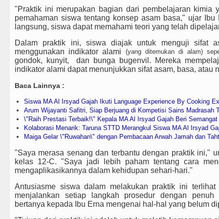
"Praktik ini merupakan bagian dari pembelajaran kimia
pemahaman siswa tentang konsep asam basa," ujar Ibu 
langsung, siswa dapat memahami teori yang telah dipelajari
Dalam praktik ini, siswa diajak untuk menguji sifat 
menggunakan indikator alami
(yang ditemukan di alam) sepe
gondok, kunyit, dan bunga bugenvil.
Mereka mempelaja
indikator alami dapat menunjukkan sifat asam, basa, atau ne
Baca Lainnya :
Siswa MA Al Irsyad Gajah Ikuti Language Experience By Cooking 
Arum Wijayanti Safitri, Siap Berjuang di Kompetisi Sains Madrasah 
\"Raih Prestasi Terbaik!\" Kepala MA Al Irsyad Gajah Beri Semang
Kolaborasi Menarik: Taruna STTD Merangkul Siswa MA Al Irsyad Gaj
Maiga Gelar \"Ruwahan\" dengan Pembacaan Arwah Jamah dan Tahti
"Saya merasa senang dan terbantu dengan praktik ini," u
kelas 12-C. "Saya jadi lebih paham tentang cara me
mengaplikasikannya dalam kehidupan sehari-hari."
Antusiasme siswa dalam melakukan praktik ini terliha
menjalankan setiap langkah prosedur dengan penuh ke
bertanya kepada Ibu Erna mengenai hal-hal yang belum d