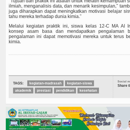
"Tujuan dari praktik ini adalah untuk melatih kemampuan
ilmiah, menganalisis data, dan menarik kesimpulan," tambah
juga diharapkan dapat meningkatkan motivasi belajar s
tahu mereka terhadap dunia kimia."
Melalui kegiatan praktik ini, siswa kelas 12-C MA A
konsep asam basa dan mendapatkan pengalaman be
pengalaman ini dapat memotivasi mereka untuk terus b
kimia.
Social m
TAGS:
kegiatan-madrasah
kegiatan-siswa
Share t
akademik
prestasi
pendidikan
kesehatan