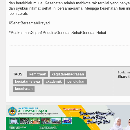
dan berakhlak mulia. Kesehatan adalah mahkota tak ternilai yang hanya 
dan syukuri nikmat sehat ini bersama-sama. Menjaga kesehatan hari in
lebih cerah.
#SehatBersamaAlIrsyad
#PuskesmasGajah1Peduli #GenerasiSehatGenerasiHebat
Social m
TAGS:
kemitraan
kegiatan-madrasah
Share t
kegiatan-siswa
akademik
pendidikan
kesehatan