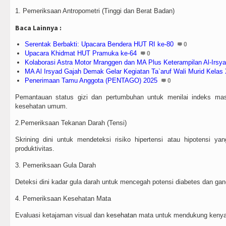
1. Pemeriksaan Antropometri (Tinggi dan Berat Badan)
Baca Lainnya :
Serentak Berbakti: Upacara Bendera HUT RI ke-80
0
Upacara Khidmat HUT Pramuka ke-64
0
Kolaborasi Astra Motor Mranggen dan MA Plus Keterampilan Al-Irsy
MA Al Irsyad Gajah Demak Gelar Kegiatan Ta`aruf Wali Murid Kelas
Penerimaan Tamu Anggota (PENTAGO) 2025
0
Pemantauan status gizi dan pertumbuhan untuk menilai indeks mas
kesehatan umum.
2.Pemeriksaan Tekanan Darah (Tensi)
Skrining dini untuk mendeteksi risiko hipertensi atau hipotensi y
produktivitas.
3. Pemeriksaan Gula Darah
Deteksi dini kadar gula darah untuk mencegah potensi diabetes dan ga
4. Pemeriksaan Kesehatan Mata
Evaluasi ketajaman visual dan
kesehatan
mata untuk mendukung kenyam