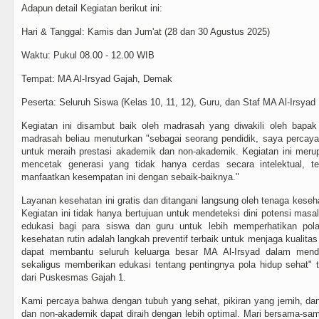
Adapun detail Kegiatan berikut ini:
Hari & Tanggal: Kamis dan Jum'at (28 dan 30 Agustus 2025)
Waktu: Pukul 08.00 - 12.00 WIB
Tempat: MA Al-Irsyad Gajah, Demak
Peserta: Seluruh Siswa (Kelas 10, 11, 12), Guru, dan Staf MA Al-Irsyad
Kegiatan ini disambut baik oleh madrasah yang diwakili oleh bapa
madrasah beliau menuturkan "sebagai seorang pendidik, saya percay
untuk meraih prestasi akademik dan non-akademik. Kegiatan ini mer
mencetak generasi yang tidak hanya cerdas secara intelektual, tet
manfaatkan kesempatan ini dengan sebaik-baiknya."
Layanan kesehatan ini gratis dan ditangani langsung oleh tenaga keseh
Kegiatan ini tidak hanya bertujuan untuk mendeteksi dini potensi masa
edukasi bagi para siswa dan guru untuk lebih memperhatikan pola
kesehatan rutin adalah langkah preventif terbaik untuk menjaga kualitas 
dapat membantu seluruh keluarga besar MA Al-Irsyad dalam mende
sekaligus memberikan edukasi tentang pentingnya pola hidup sehat" t
dari Puskesmas Gajah 1.
Kami percaya bahwa dengan tubuh yang sehat, pikiran yang jernih, da
dan non-akademik dapat diraih dengan lebih optimal. Mari bersama-sa