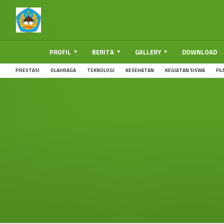
PROFIL
BERITA
GALLERY
DOWNLOAD
PRESTASI
OLAHRAGA
TEKNOLOGI
KESEHATAN
KEGIATAN SISWA
FI