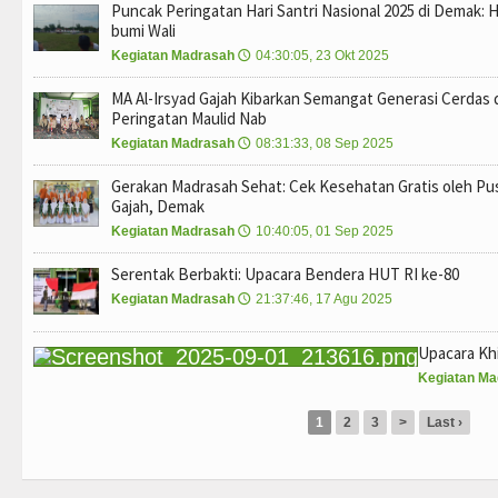
Puncak Peringatan Hari Santri Nasional 2025 di Demak: 
bumi Wali
Kegiatan Madrasah
04:30:05, 23 Okt 2025
🕔
MA Al-Irsyad Gajah Kibarkan Semangat Generasi Cerdas 
Peringatan Maulid Nab
Kegiatan Madrasah
08:31:33, 08 Sep 2025
🕔
Gerakan Madrasah Sehat: Cek Kesehatan Gratis oleh Pus
Gajah, Demak
Kegiatan Madrasah
10:40:05, 01 Sep 2025
🕔
Serentak Berbakti: Upacara Bendera HUT RI ke-80
Kegiatan Madrasah
21:37:46, 17 Agu 2025
🕔
Upacara Kh
Kegiatan Ma
1
2
3
>
Last ›