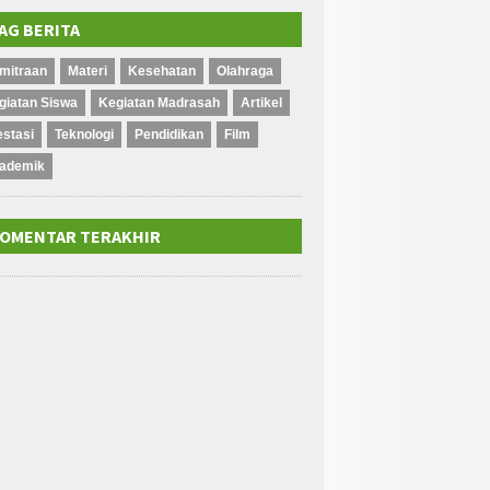
AG BERITA
mitraan
Materi
Kesehatan
Olahraga
giatan Siswa
Kegiatan Madrasah
Artikel
estasi
Teknologi
Pendidikan
Film
ademik
OMENTAR TERAKHIR