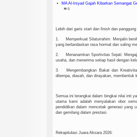
MA Al-Irsyad Gajah Kibarkan Semangat Ge
0
Lebih dari garis start dan finish dan pangg
1.
Memperkuat Silaturrahim: Menjalin ben
yang berlandaskan rasa hormat dan saling me
2.
Menanamkan Sportivitas Sejati: Mengaj
usaha, dan menerima setiap hasil dengan kel
3.
Mengembangkan Bakat dan Kreativita
ditempa, diasah, dan dirayakan, membentuk ke
Semua ini terangkai dalam bingkai nilai inti 
utama kami adalah menyalakan obor sema
pendidikan dalam mencetak generasi yang un
dan gemilang dalam prestasi.
Rekapitulasi Juara Aksara 2026: