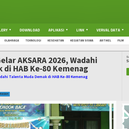
LERY
DOWNLOAD
APLIKASI
LINK
VERVAL DATA
OLAHRAGA
TEKNOLOGI
KESEHATAN
KEGIATAN SISWA
ARTIKEL
FILM
Gelar AKSARA 2026, Wadahi
S
S
k di HAB Ke-80 Kemenag
Wadahi Talenta Muda Demak di HAB Ke-80 Kemenag
DRASAH