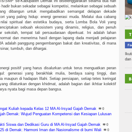
 MTs/SMP se-Kabupaten Demak ini diselenggarakan selama dua hari
 hadir bukan sekadar sebagai kompetisi, melainkan sebagai sebuah
ng dibangun untuk mengabadikan semangat delapan dekade
ori yang paling hidup: energi generasi muda. Melalui dua cabang
lai spiritual dan estetika budaya, serta Lomba Bola Voli yang
enciptakan sebuah ekosistem yang dinamis, religius, dan penuh
tar sekolah, tempat tali persaudaraan diperkuat. Ini adalah lahan
T
n hormat dan menerima hasil dengan lapang dada menjadi pelajaran
SARA adalah panggung pengembangan bakat dan kreativitas, di mana
Fa
sinar, tumbuh, dan dihargai.
Ikut
dan 
nergi positif yang harus disalurkan untuk terus menguatkan peran
ul: generasi yang berakhlak mulia, berdaya saing tinggi, dan
B
a maupun di hadapan Illahi. Setiap persiapan, setiap tetes keringat
ang dilatunkan dengan khidmat, adalah bagian dari ikhtiar kolektif
arya nyata bagi masa depan bangsa.
ngat Kuliah kepada Kelas 12 MA Al-Irsyad Gajah Demak
0
Gajah Demak: Wujud Penguatan Kompetensi dan Kesiapan Lulusan
kti Siswa dan Dedikasi Guru di MA Al-Irsyad Gajah Demak
0
025 di Demak: Harmoni Iman dan Nasionalisme di bumi Wali
0