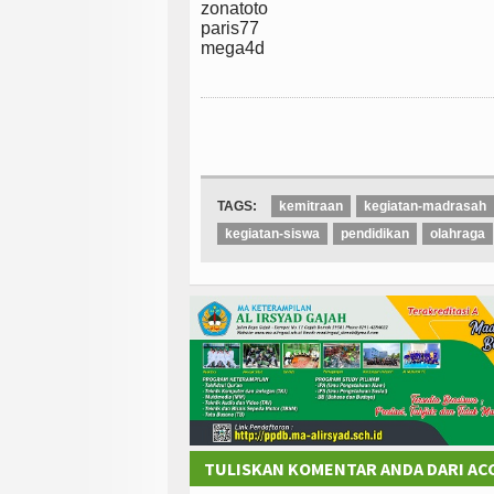
zonatoto
paris77
mega4d
TAGS:
kemitraan
kegiatan-madrasah
kegiatan-siswa
pendidikan
olahraga
TULISKAN KOMENTAR ANDA DARI A