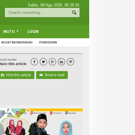
Sabtu, 08 Agu 2026,
06:26:42
MUTU
LOGIN
KEGIATAN MADRASAH
PENDIDIKAN
ocial media





hare this article
Print this article
Send e-mail

✉