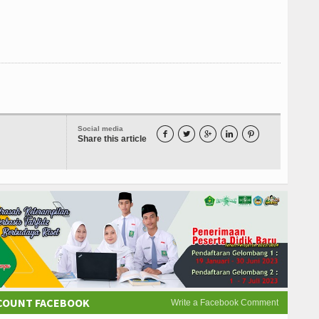
Social media





Share this article
CCOUNT FACEBOOK
Write a Facebook Comment