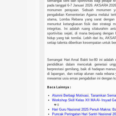
semangat seni dan sportivitas bagi pelajar
pada tanggal 6-7 Januari 2026. AKSARA 2026
monumen perayaan. Sebuah monumen ya
pengabdian Kementerian Agama melalui terit
utama, Lomba Rebana yang sarat dengan ni
menuntut ketangkasan fisik dan strategi m
integritas. Ini adalah ruang silaturahim an
sportivitas sejati, di mana berjuang denga
hidup yang tak ternilai. Lebih dari itu, AK
setiap talenta diberikan kesempatan untuk ber
Semangat Hari Amal Bakti ke-80 ini adalah e
pendidikan dalam mencetak generasi ungg
berprestasi gemilang, baik di hadapan manusi
di lapangan, dan setiap alunan nada rebana y
mewarnai usia emas pengabdian ini dengan k
Baca Lainnya :
Alumni Berbagi Motivasi, Tanamkan Sema
Workshop Skill Kelas XII MA Al- Irsyad 
0
Hari Guru Nasional 2025 Penuh Makna: Ba
Puncak Peringatan Hari Santri Nasional 2