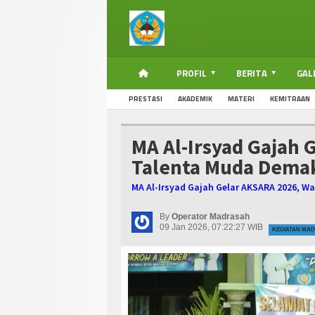
PROFIL
BERITA
GAL
PRESTASI
AKADEMIK
MATERI
KEMITRAAN
MA Al-Irsyad Gajah 
Talenta Muda Dema
MA Al-Irsyad Gajah Gelar AKSARA 2026, 
By
Operator Madrasah
09 Jan 2026, 07:22:27 WIB
KEGIATAN MA