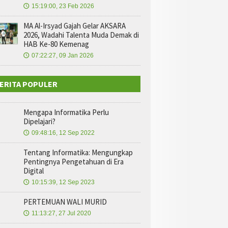
15:19:00, 23 Feb 2026
🕔
MA Al-Irsyad Gajah Gelar AKSARA
2026, Wadahi Talenta Muda Demak di
HAB Ke-80 Kemenag
07:22:27, 09 Jan 2026
🕔
ERITA POPULER
Mengapa Informatika Perlu
Dipelajari?
09:48:16, 12 Sep 2022
🕔
Tentang Informatika: Mengungkap
Pentingnya Pengetahuan di Era
Digital
10:15:39, 12 Sep 2023
🕔
PERTEMUAN WALI MURID
11:13:27, 27 Jul 2020
🕔