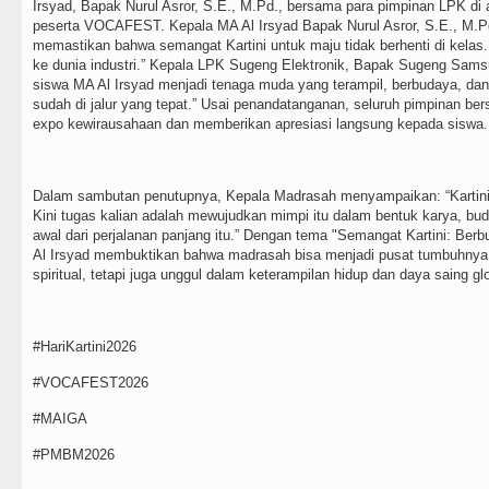
Irsyad, Bapak Nurul Asror, S.E., M.Pd., bersama para pimpinan LPK di
peserta VOCAFEST. Kepala MA Al Irsyad Bapak Nurul Asror, S.E., M.Pd.
memastikan bahwa semangat Kartini untuk maju tidak berhenti di kela
ke dunia industri.” Kepala LPK Sugeng Elektronik, Bapak Sugeng Sam
siswa MA Al Irsyad menjadi tenaga muda yang terampil, berbudaya, dan
sudah di jalur yang tepat.” Usai penandatanganan, seluruh pimpinan b
expo kewirausahaan dan memberikan apresiasi langsung kepada siswa
Dalam sambutan penutupnya, Kepala Madrasah menyampaikan: “Kartini t
Kini tugas kalian adalah mewujudkan mimpi itu dalam bentuk karya, 
awal dari perjalanan panjang itu.” Dengan tema "Semangat Kartini: Ber
Al Irsyad membuktikan bahwa madrasah bisa menjadi pusat tumbuhnya 
spiritual, tetapi juga unggul dalam keterampilan hidup dan daya saing gl
#HariKartini2026
#VOCAFEST2026
#MAIGA
#PMBM2026