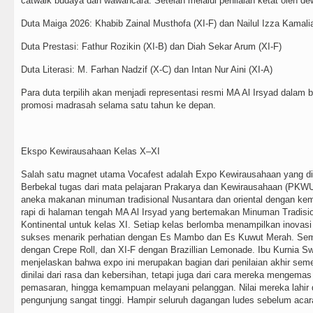
catwalk budaya dan wawancara. Setelah melalui penilaian ketat oleh dewan
Duta Maiga 2026: Khabib Zainal Musthofa (XI-F) dan Nailul Izza Kamali
Duta Prestasi: Fathur Rozikin (XI-B) dan Diah Sekar Arum (XI-F)
Duta Literasi: M. Farhan Nadzif (X-C) dan Intan Nur Aini (XI-A)
Para duta terpilih akan menjadi representasi resmi MA Al Irsyad dalam b
promosi madrasah selama satu tahun ke depan.
Ekspo Kewirausahaan Kelas X–XI
Salah satu magnet utama Vocafest adalah Expo Kewirausahaan yang diik
Berbekal tugas dari mata pelajaran Prakarya dan Kewirausahaan (PKW
aneka makanan minuman tradisional Nusantara dan oriental dengan kema
rapi di halaman tengah MA Al Irsyad yang bertemakan Minuman Tradisio
Kontinental untuk kelas XI. Setiap kelas berlomba menampilkan inovasi
sukses menarik perhatian dengan Es Mambo dan Es Kuwut Merah. Seme
dengan Crepe Roll, dan XI-F dengan Brazillian Lemonade. Ibu Kurnia 
menjelaskan bahwa expo ini merupakan bagian dari penilaian akhir sem
dinilai dari rasa dan kebersihan, tetapi juga dari cara mereka mengemas 
pemasaran, hingga kemampuan melayani pelanggan. Nilai mereka lahir d
pengunjung sangat tinggi. Hampir seluruh dagangan ludes sebelum aca