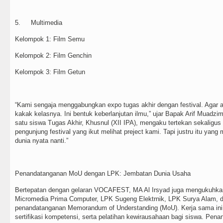
5.
Multimedia
Kelompok 1: Film Semu
Kelompok 2: Film Genchin
Kelompok 3: Film Getun
“Kami sengaja menggabungkan expo tugas akhir dengan festival. Agar ad
kakak kelasnya. Ini bentuk keberlanjutan ilmu,” ujar Bapak Arif Muadz
satu siswa Tugas Akhir, Khusnul (XII IPA), mengaku tertekan sekaligu
pengunjung festival yang ikut melihat preject kami. Tapi justru itu ya
dunia nyata nanti.”
Penandatanganan MoU dengan LPK: Jembatan Dunia Usaha
Bertepatan dengan gelaran VOCAFEST, MA Al Irsyad juga mengukuhkan
Micromedia Prima Computer, LPK Sugeng Elektrnik, LPK Surya Alam, 
penandatanganan Memorandum of Understanding (MoU). Kerja sama i
sertifikasi kompetensi, serta pelatihan kewirausahaan bagi siswa. Pen