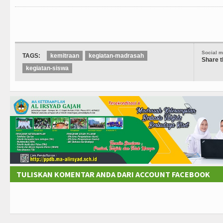
Social m
TAGS:
kemitraan
kegiatan-madrasah
Share t
kegiatan-siswa
TULISKAN KOMENTAR ANDA DARI ACCOUNT FACEBOOK