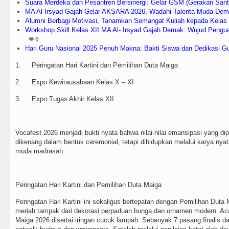
Suara Merdeka dan Pesantren Bersinergi: Gelar GSM (Gerakan Santr
MA Al-Irsyad Gajah Gelar AKSARA 2026, Wadahi Talenta Muda De
Alumni Berbagi Motivasi, Tanamkan Semangat Kuliah kepada Kelas
Workshop Skill Kelas XII MA Al- Irsyad Gajah Demak: Wujud Pengu
0
Hari Guru Nasional 2025 Penuh Makna: Bakti Siswa dan Dedikasi G
1.
Peringatan Hari Kartini dan Pemilihan Duta Maiga
2.
Expo Kewirausahaan Kelas X – XI
3.
Expo Tugas Akhir Kelas XII
Vocafest 2026 menjadi bukti nyata bahwa nilai-nilai emansipasi yang dip
dikenang dalam bentuk ceremonial, tetapi dihidupkan melalui karya nyat
muda madrasah.
Peringatan Hari Kartini dan Pemilihan Duta Maiga
Peringatan Hari Kartini ini sekaligus bertepatan dengan Pemilihan Dut
meriah tampak dari dekorasi perpaduan bunga dan ornamen modern. Ac
Maiga 2026 disertai iringan cucuk lampah. Sebanyak 7 pasang finalis da