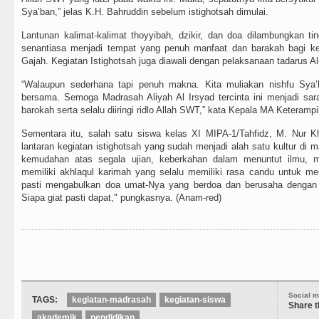
Sya’ban,” jelas K.H. Bahruddin sebelum istighotsah dimulai.
Lantunan kalimat-kalimat thoyyibah, dzikir, dan doa dilambungkan 
senantiasa menjadi tempat yang penuh manfaat dan barakah bagi ke
Gajah. Kegiatan Istighotsah juga diawali dengan pelaksanaan tadarus Al
“Walaupun sederhana tapi penuh makna. Kita muliakan nishfu Sya
bersama. Semoga Madrasah Aliyah Al Irsyad tercinta ini menjadi sar
barokah serta selalu diiringi ridlo Allah SWT,” kata Kepala MA Keteram
Sementara itu, salah satu siswa kelas XI MIPA-1/Tahfidz, M. Nur K
lantaran kegiatan istighotsah yang sudah menjadi alah satu kultur di
kemudahan atas segala ujian, keberkahan dalam menuntut ilmu, m
memiliki akhlaqul karimah yang selalu memiliki rasa candu untuk me
pasti mengabulkan doa umat-Nya yang berdoa dan berusaha dengan
Siapa giat pasti dapat," pungkasnya. (Anam-red)
Social m
TAGS:
kegiatan-madrasah
kegiatan-siswa
Share t
akademik
pendidikan