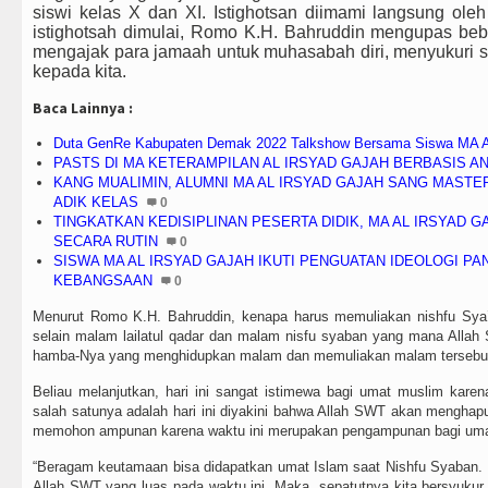
siswi kelas X dan XI. Istighotsan diimami langsung ol
istighotsah dimulai, Romo K.H. Bahruddin mengupas beb
mengajak para jamaah untuk muhasabah diri, menyukuri 
kepada kita.
Baca Lainnya :
Duta GenRe Kabupaten Demak 2022 Talkshow Bersama Siswa MA Al
PASTS DI MA KETERAMPILAN AL IRSYAD GAJAH BERBASIS A
KANG MUALIMIN, ALUMNI MA AL IRSYAD GAJAH SANG MASTE
ADIK KELAS
0
TINGKATKAN KEDISIPLINAN PESERTA DIDIK, MA AL IRSYAD G
SECARA RUTIN
0
SISWA MA AL IRSYAD GAJAH IKUTI PENGUATAN IDEOLOGI P
KEBANGSAAN
0
Menurut Romo K.H. Bahruddin, kenapa harus memuliakan nishfu Sya’
selain malam lailatul qadar dan malam nisfu syaban yang mana All
hamba-Nya yang menghidupkan malam dan memuliakan malam tersebu
Beliau melanjutkan, hari ini sangat istimewa bagi umat muslim karen
salah satunya adalah hari ini diyakini bahwa Allah SWT akan mengh
memohon ampunan karena waktu ini merupakan pengampunan bagi uma
“Beragam keutamaan bisa didapatkan umat Islam saat Nishfu Syaban.
Allah SWT yang luas pada waktu ini. Maka, sepatutnya kita bersyukur