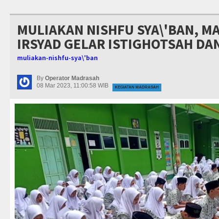
MULIAKAN NISHFU SYA\'BAN, M
IRSYAD GELAR ISTIGHOTSAH D
muliakan-nishfu-sya\'ban
By
Operator Madrasah
08 Mar 2023, 11:00:58 WIB
KEGIATAN MADRASAH