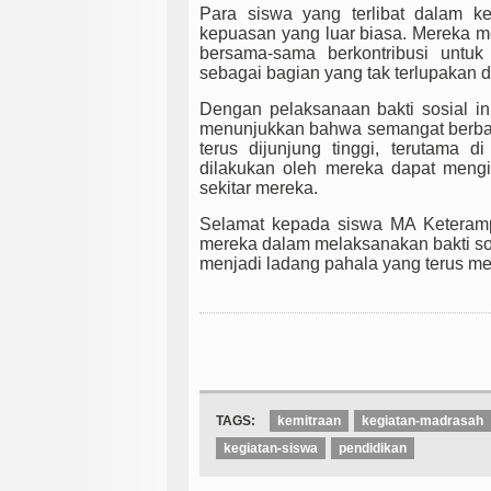
Para siswa yang terlibat dalam ke
kepuasan yang luar biasa. Mereka 
bersama-sama berkontribusi untu
sebagai bagian yang tak terlupakan d
Dengan pelaksanaan bakti sosial in
menunjukkan bahwa semangat berbagi
terus dijunjung tinggi, terutama
dilakukan oleh mereka dapat meng
sekitar mereka.
Selamat kepada siswa MA Keterampi
mereka dalam melaksanakan bakti so
menjadi ladang pahala yang terus me
TAGS:
kemitraan
kegiatan-madrasah
kegiatan-siswa
pendidikan