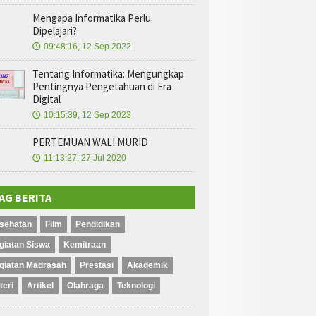
Mengapa Informatika Perlu
Dipelajari?
09:48:16, 12 Sep 2022
🕔
Tentang Informatika: Mengungkap
Pentingnya Pengetahuan di Era
Digital
10:15:39, 12 Sep 2023
🕔
PERTEMUAN WALI MURID
11:13:27, 27 Jul 2020
🕔
AG BERITA
sehatan
Film
Pendidikan
giatan Siswa
Kemitraan
giatan Madrasah
Prestasi
Akademik
teri
Artikel
Olahraga
Teknologi