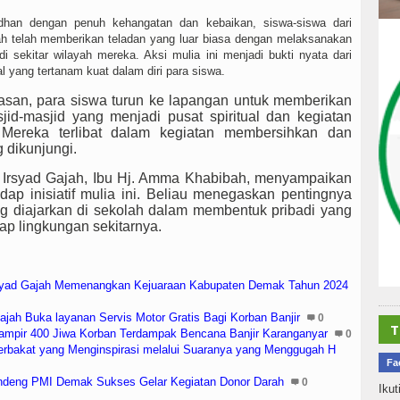
han dengan penuh kehangatan dan kebaikan, siswa-siswa dari
ah telah memberikan teladan yang luar biasa dengan melaksanakan
di sekitar wilayah mereka. Aksi mulia ini menjadi bukti nyata dari
 yang tertanam kuat dalam diri para siswa.
san, para siswa turun ke lapangan untuk memberikan
d-masjid yang menjadi pusat spiritual dan kegiatan
Mereka terlibat dalam kegiatan membersihkan dan
 dikunjungi.
 Irsyad Gajah, Ibu Hj. Amma Khabibah, menyampaikan
ap inisiatif mulia ini. Beliau menegaskan pentingnya
ng diajarkan di sekolah dalam membentuk pribadi yang
ap lingkungan sekitarnya.
rsyad Gajah Memenangkan Kejuaraan Kabupaten Demak Tahun 2024
jah Buka layanan Servis Motor Gratis Bagi Korban Banjir
0
T
ampir 400 Jiwa Korban Terdampak Bencana Banjir Karanganyar
0
Berbakat yang Menginspirasi melalui Suaranya yang Menggugah H
Fa
andeng PMI Demak Sukses Gelar Kegiatan Donor Darah
0
Ikut