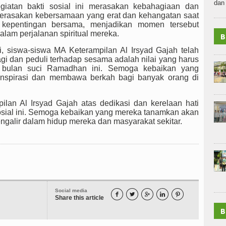
dan 
giatan bakti sosial ini merasakan kebahagiaan dan
merasakan kebersamaan yang erat dan kehangatan saat
k kepentingan bersama, menjadikan momen tersebut
alam perjalanan spiritual mereka.
B
i, siswa-siswa MA Keterampilan Al Irsyad Gajah telah
 dan peduli terhadap sesama adalah nilai yang harus
 di bulan suci Ramadhan ini. Semoga kebaikan yang
inspirasi dan membawa berkah bagi banyak orang di
lan Al Irsyad Gajah atas dedikasi dan kerelaan hati
sial ini. Semoga kebaikan yang mereka tanamkan akan
ngalir dalam hidup mereka dan masyarakat sekitar.
Social media





Share this article
B