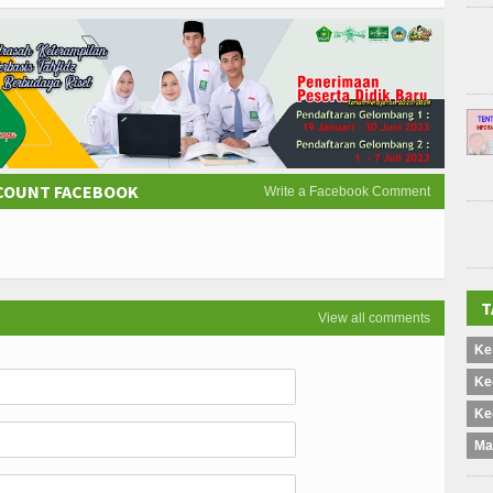
CCOUNT FACEBOOK
Write a Facebook Comment
T
View all comments
Ke
Ke
Ke
Ma