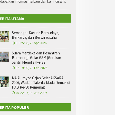
dapatkan informasi terbaru dari kami disana.
ERITA UTAMA
Semangat Kartini: Berbudaya,
Berkarya, dan Berwirausaha
15:25:38, 25 Apr 2026
🕔
Suara Merdeka dan Pesantren
Bersinergi: Gelar GSM (Gerakan
Santri Menulis) ke-32
15:19:00, 23 Feb 2026
🕔
MA Al-Irsyad Gajah Gelar AKSARA
2026, Wadahi Talenta Muda Demak di
HAB Ke-80 Kemenag
07:22:27, 09 Jan 2026
🕔
ERITA POPULER