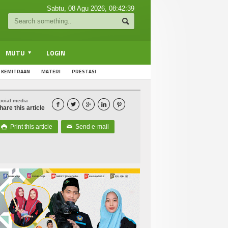
Sabtu, 08 Agu 2026,
08:42:39
MUTU
LOGIN
KEMITRAAN
MATERI
PRESTASI
ocial media





hare this article
Print this article
Send e-mail

✉