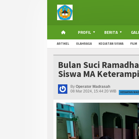
PROFIL
BERITA
GAL
ARTIKEL
OLAHRAGA
KEGIATAN SISWA
FILM
Bulan Suci Ramadha
Siswa MA Keterampil
By
Operator Madrasah
08 Mar 2024, 15:44:20 WIB
KEGIATAN MA