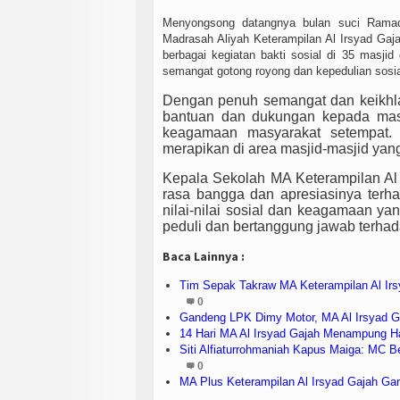
Menyongsong datangnya bulan suci Ramad
Madrasah Aliyah Keterampilan Al Irsyad Gaj
berbagai kegiatan bakti sosial di 35 masjid 
semangat gotong royong dan kepedulian sosial
Dengan penuh semangat dan keikhla
bantuan dan dukungan kepada masji
keagamaan masyarakat setempat. 
merapikan di area masjid-masjid yang
Kepala Sekolah MA Keterampilan Al
rasa bangga dan apresiasinya terhad
nilai-nilai sosial dan keagamaan ya
peduli dan bertanggung jawab terhad
Baca Lainnya :
Tim Sepak Takraw MA Keterampilan Al I
0
Gandeng LPK Dimy Motor, MA Al Irsyad Ga
14 Hari MA Al Irsyad Gajah Menampung H
Siti Alfiaturrohmaniah Kapus Maiga: MC 
0
MA Plus Keterampilan Al Irsyad Gajah G