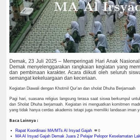
Demak, 23 Juli 2025 – Memperingati Hari Anak Nasional
Demak menyelenggarakan rangkaian kegiatan yang memadu
dan pembinaan karakter. Acara diikuti oleh seluruh sisw
semangat kekeluargaan dan keceriaan.
Kegiatan Diawali dengan Khotmil Qur’an dan sholat Dhuha Berjamaah
Pagi hari, suasana religius langsung terasa saat siswa berkumpul unt
dan Sholat Dhuha berjamaah. Kegiatan ini menguatkan komitmen mad
yang tidak hanya cerdas akademis tetapi juga memiliki landasan iman 
Baca Lainnya :
Rapat Koordinasi MA/MTs Al Irsyad Gajah
0
MA Al Irsyad Gajah Demak Juara 2 Pelajar Pelopor Keselamatan Lal