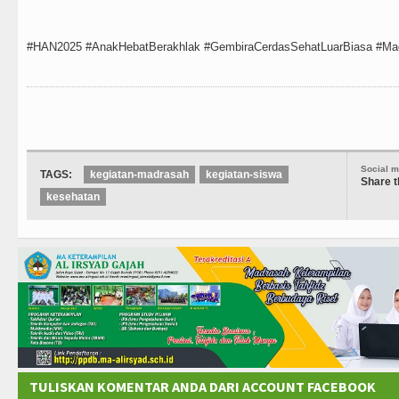
#HAN2025 #AnakHebatBerakhlak #GembiraCerdasSehatLuarBiasa #Ma
Social m
TAGS:
kegiatan-madrasah
kegiatan-siswa
Share t
kesehatan
TULISKAN KOMENTAR ANDA DARI ACCOUNT FACEBOOK