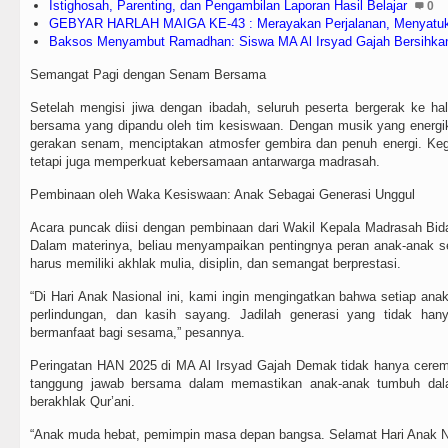
Istighosah, Parenting, dan Pengambilan Laporan Hasil Belajar
0
GEBYAR HARLAH MAIGA KE-43 : Merayakan Perjalanan, Menyatu
Baksos Menyambut Ramadhan: Siswa MA Al Irsyad Gajah Bersihkan
Semangat Pagi dengan Senam Bersama
Setelah mengisi jiwa dengan ibadah, seluruh peserta bergerak ke 
bersama yang dipandu oleh tim kesiswaan. Dengan musik yang energi
gerakan senam, menciptakan atmosfer gembira dan penuh energi. Keg
tetapi juga memperkuat kebersamaan antarwarga madrasah.
Pembinaan oleh Waka Kesiswaan: Anak Sebagai Generasi Unggul
Acara puncak diisi dengan pembinaan dari Wakil Kepala Madrasah Bi
Dalam materinya, beliau menyampaikan pentingnya peran anak-anak 
harus memiliki akhlak mulia, disiplin, dan semangat berprestasi.
“Di Hari Anak Nasional ini, kami ingin mengingatkan bahwa setiap ana
perlindungan, dan kasih sayang. Jadilah generasi yang tidak hanya
bermanfaat bagi sesama,” pesannya.
Peringatan HAN 2025 di MA Al Irsyad Gajah Demak tidak hanya ceremon
tanggung jawab bersama dalam memastikan anak-anak tumbuh dala
berakhlak Qur’ani.
“Anak muda hebat, pemimpin masa depan bangsa. Selamat Hari Anak N